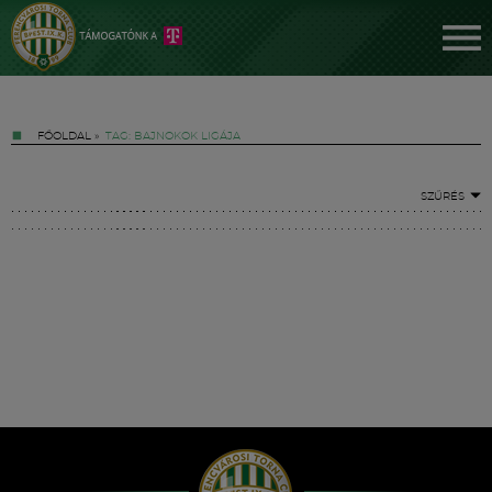
FŐOLDAL
»
TAG: BAJNOKOK LIGÁJA
SZŰRÉS
Jegyek
FM YouTube +
Hírek