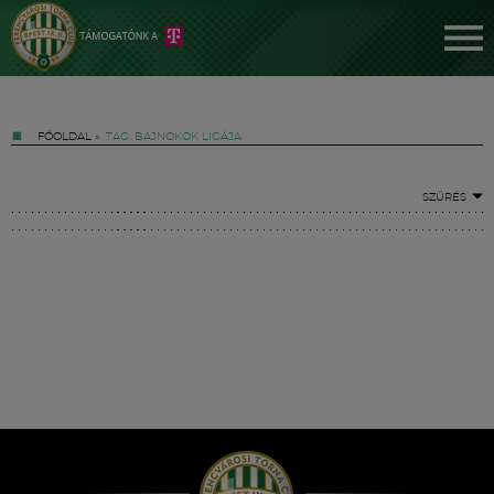
FŐOLDAL
»
TAG: BAJNOKOK LIGÁJA
SZŰRÉS
Jegyek
FM YouTube +
Hírek