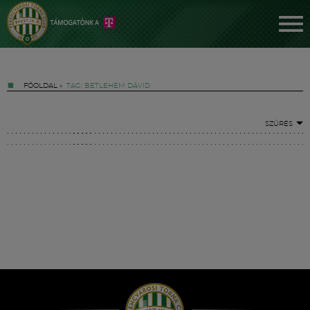
FŐOLDAL
»
TAG: BETLEHEM DÁVID
SZŰRÉS
Jegyek
FM YouTube +
Hírek