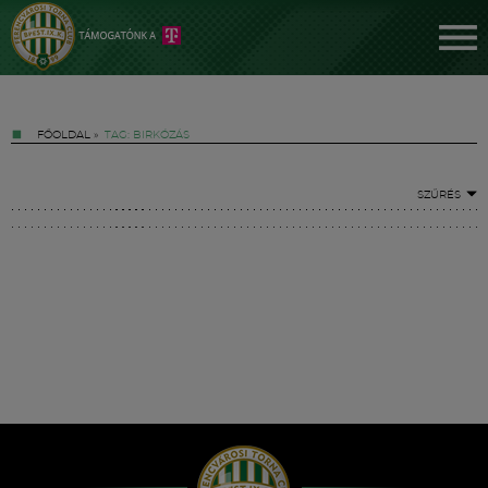
FŐOLDAL
»
TAG: BIRKÓZÁS
SZŰRÉS
Jegyek
FM YouTube +
Hírek