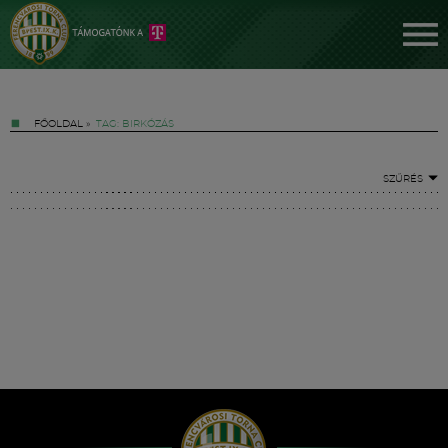
FŐOLDAL
»
TAG: BIRKÓZÁS
SZŰRÉS
Jegyek
FM YouTube +
Hírek