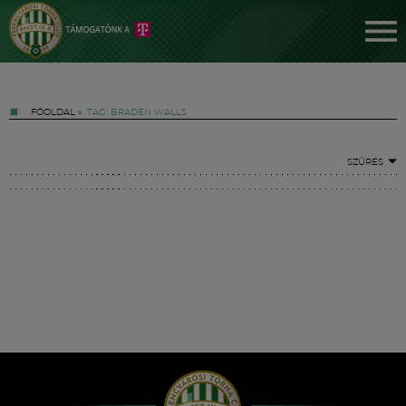
FŐOLDAL
»
TAG: BRADEN WALLS
SZŰRÉS
Jegyek
FM YouTube +
Hírek