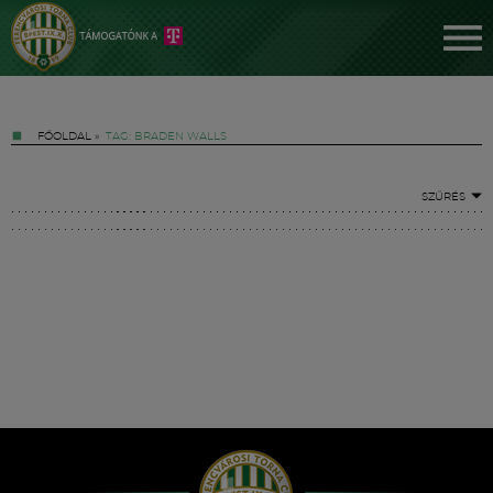
FŐOLDAL
»
TAG: BRADEN WALLS
SZŰRÉS
Jegyek
FM YouTube +
Hírek