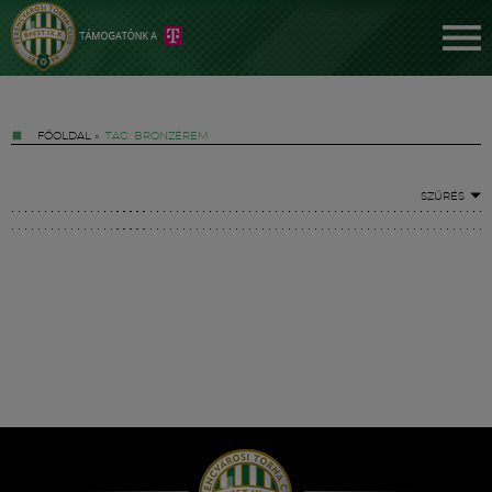
FŐOLDAL
»
TAG: BRONZÉREM
SZŰRÉS
Jegyek
FM YouTube +
Hírek