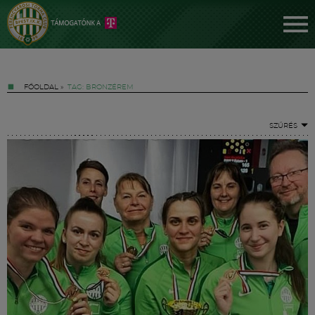
FŐOLDAL
»
TAG: BRONZÉREM
SZŰRÉS
Jegyek
FM YouTube +
Hírek