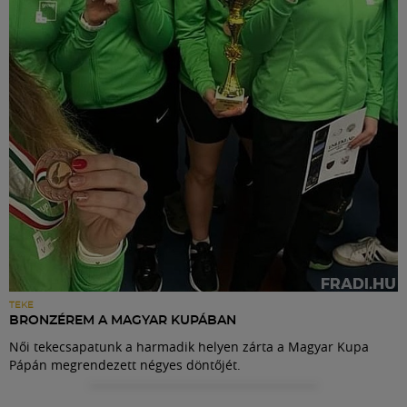
Labdarúgás
Szakosztályok
Meccscenter
Klub
Szolgáltatások
Shop
TEKE
BRONZÉREM A MAGYAR KUPÁBAN
Női tekecsapatunk a harmadik helyen zárta a Magyar Kupa
Közösség
Pápán megrendezett négyes döntőjét.