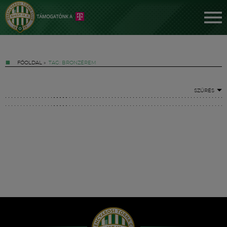
FŐOLDAL
»
TAG: BRONZÉREM
SZŰRÉS
Jegyek
FM YouTube +
Hírek