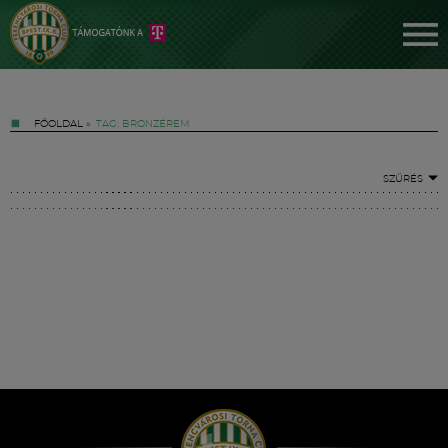
FŐOLDAL
»
TAG: BRONZÉREM
SZŰRÉS
Jegyek
FM YouTube +
Hírek