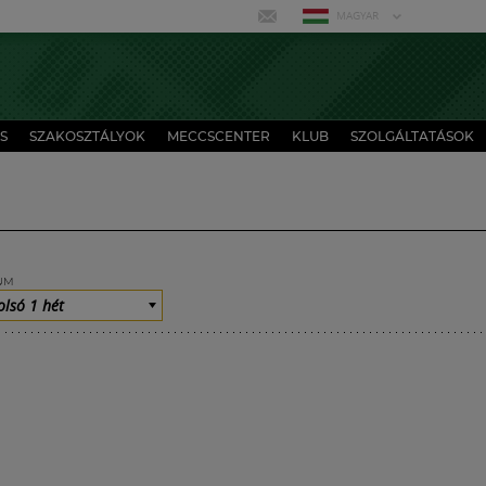
MAGYAR
S
SZAKOSZTÁLYOK
MECCSCENTER
KLUB
SZOLGÁLTATÁSOK
UM
olsó 1 hét