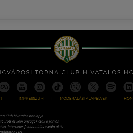
NCVÁROSI TORNA CLUB HIVATALOS H
T
IMPRESSZUM
MODERÁLÁSI ALAPELVEK
HON
rna Club hivatalos honlapja
tó írott és képi anyagok csak a forrás
vel, internetes felhasználás esetén aktív
ználhatóak fel.