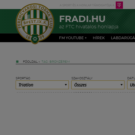
FRADI.HU
az FTC hivatalos honlapja
FM YOUTUBE +
HÍREK
LABDARÚGÁ
FŐOLDAL
»
TAG: BRONZÉREM
SPORTÁG
SZAKOSZTÁLY
DÁT
Triatlon
Összes
Ut