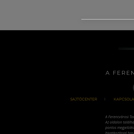
A FERE
SAJTÓCENTER
KAPCSOLA
A Ferencvárosi To
Az oldalon találha
pontos megjelölésé
hivatkozással has