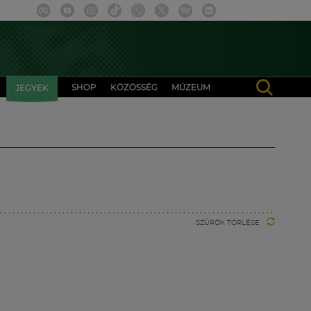
SHOP
KÖZÖSSÉG
MÚZEUM
JEGYEK
SZŰRŐK TÖRLÉSE