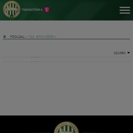
FŐOLDAL
»
TAG: BRONZÉREM
SZŰRÉS
Jegyek
FM YouTube +
Hírek