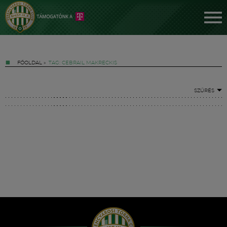
FŐOLDAL
»
TAG: CEBRAIL MAKRECKIS
SZŰRÉS
Jegyek
FM YouTube +
Hírek