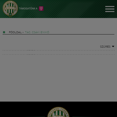
FŐOLDAL
»
TAG: CSÁKI ENIKŐ
SZŰRÉS
Jegyek
FM YouTube +
Hírek