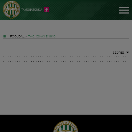
FŐOLDAL
»
TAG: CSÁKI ENIKŐ
SZŰRÉS
Jegyek
FM YouTube +
Hírek