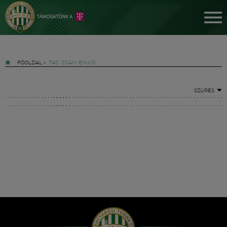
FŐOLDAL
»
TAG: CSÁKI ENIKŐ
SZŰRÉS
Jegyek
FM YouTube +
Hírek