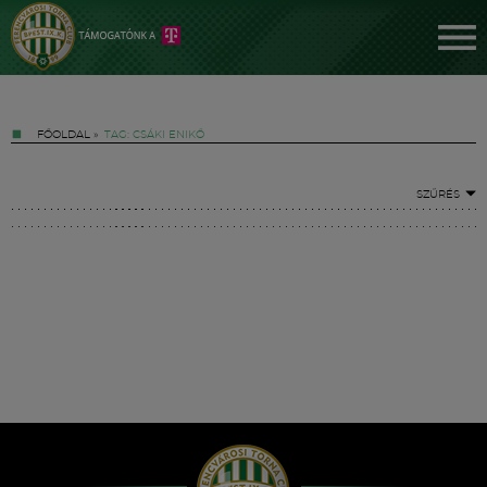
FŐOLDAL
»
TAG: CSÁKI ENIKŐ
SZŰRÉS
Jegyek
FM YouTube +
Hírek