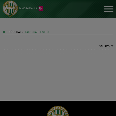
FŐOLDAL
»
TAG: CSÁKI ENIKŐ
SZŰRÉS
Jegyek
FM YouTube +
Hírek