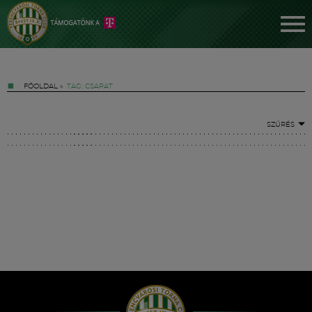
FŐOLDAL
»
TAG: CSAPAT
SZŰRÉS
Jegyek
FM YouTube +
Hírek