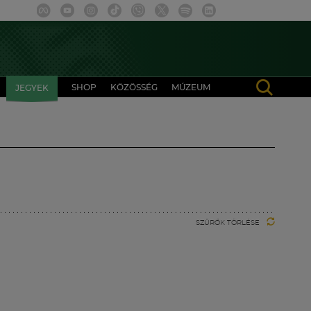
SHOP
KÖZÖSSÉG
MÚZEUM
JEGYEK
SZŰRŐK TÖRLÉSE