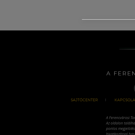
A FERE
SAJTÓCENTER
KAPCSOLA
A Ferencvárosi To
Az oldalon találha
pontos megjelölésé
hivatkozással has