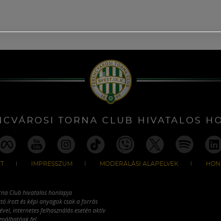
NCVÁROSI TORNA CLUB HIVATALOS H
T
IMPRESSZUM
MODERÁLÁSI ALAPELVEK
HON
rna Club hivatalos honlapja
tó írott és képi anyagok csak a forrás
vel, internetes felhasználás esetén aktív
ználhatóak fel.