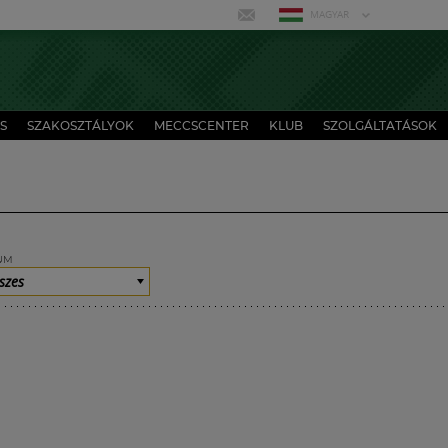
MAGYAR
S
SZAKOSZTÁLYOK
MECCSCENTER
KLUB
SZOLGÁLTATÁSOK
UM
szes