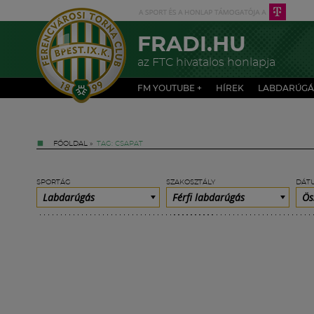
FRADI.HU
az FTC hivatalos honlapja
FM YOUTUBE +
HÍREK
LABDARÚGÁ
FŐOLDAL
»
TAG: CSAPAT
SPORTÁG
SZAKOSZTÁLY
DÁT
Labdarúgás
Férfi labdarúgás
Ös