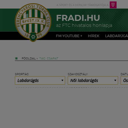
FRADI.HU
az FTC hivatalos honlapja
FM YOUTUBE +
HÍREK
LABDARÚGÁ
FŐOLDAL
»
TAG: CSAPAT
SPORTÁG
SZAKOSZTÁLY
DÁT
Labdarúgás
Női labdarúgás
Ös