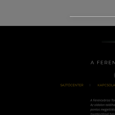
A FERE
SAJTÓCENTER
KAPCSOLA
A Ferencvárosi To
Az oldalon találha
pontos megjelölésé
hivatkozással has