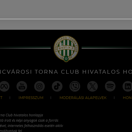
NCVÁROSI TORNA CLUB HIVATALOS H
T
IMPRESSZUM
MODERÁLÁSI ALAPELVEK
HON
rna Club hivatalos honlapja
tó írott és képi anyagok csak a forrás
vel, internetes felhasználás esetén aktív
ználhatóak fel.