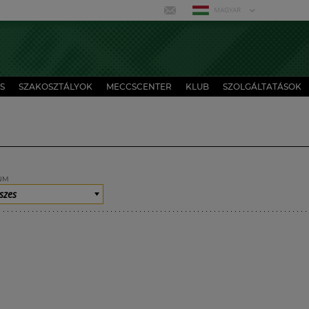
MAGYAR
S
SZAKOSZTÁLYOK
MECCSCENTER
KLUB
SZOLGÁLTATÁSOK
UM
szes