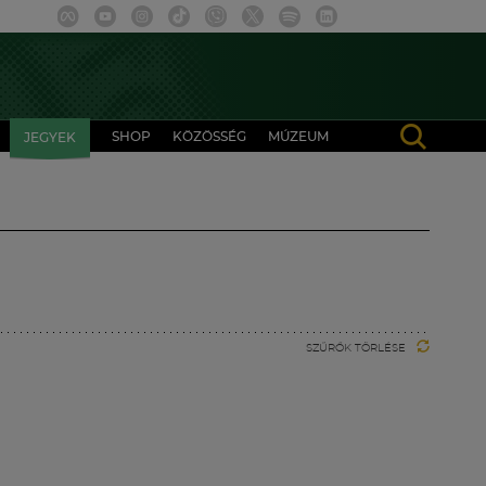
SHOP
KÖZÖSSÉG
MÚZEUM
JEGYEK
SZŰRŐK TÖRLÉSE