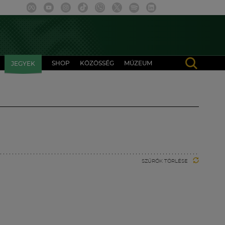
SHOP
KÖZÖSSÉG
MÚZEUM
JEGYEK
SZŰRŐK TÖRLÉSE