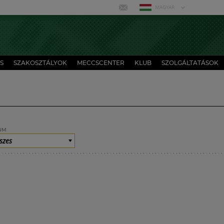
MAGYAR
S
SZAKOSZTÁLYOK
MECCSCENTER
KLUB
SZOLGÁLTATÁSOK
UM
szes