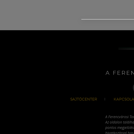
A FERE
SAJTÓCENTER
KAPCSOLA
A Ferencvárosi To
Az oldalon találha
pontos megjelölésé
hivatkozással has