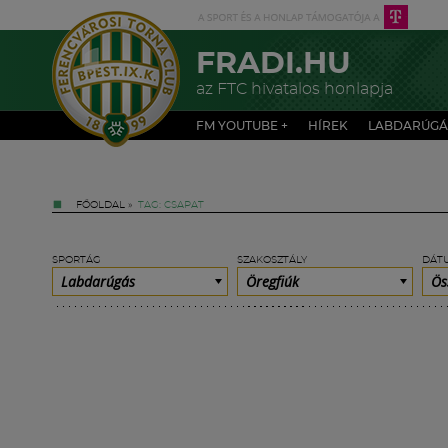
FRADI.HU
az FTC hivatalos honlapja
FM YOUTUBE +
HÍREK
LABDARÚGÁ
FŐOLDAL
»
TAG: CSAPAT
SPORTÁG
SZAKOSZTÁLY
DÁT
Labdarúgás
Öregfiúk
Ös