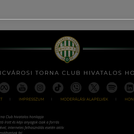
NCVÁROSI TORNA CLUB HIVATALOS H
T
IMPRESSZUM
MODERÁLÁSI ALAPELVEK
HON
rna Club hivatalos honlapja
tó írott és képi anyagok csak a forrás
vel, internetes felhasználás esetén aktív
ználhatóak fel.