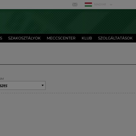
MAGYAR
S
SZAKOSZTÁLYOK
MECCSCENTER
KLUB
SZOLGÁLTATÁSOK
UM
szes