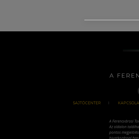
A FERE
SAJTÓCENTER
KAPCSOLA
A Ferencvárosi To
Az oldalon találha
pontos megjelölésé
hivatkozással has