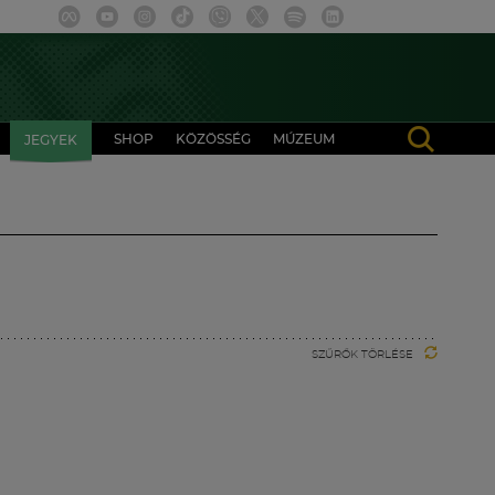
SHOP
KÖZÖSSÉG
MÚZEUM
JEGYEK
SZŰRŐK TÖRLÉSE