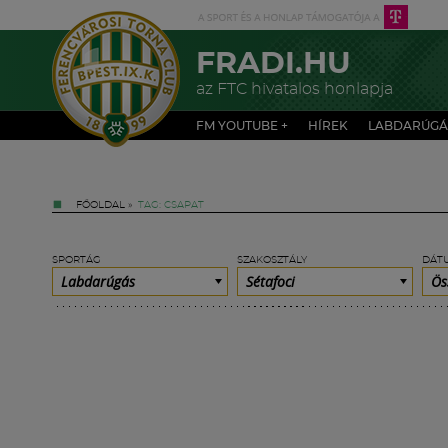
FRADI.HU
az FTC hivatalos honlapja
FM YOUTUBE +
HÍREK
LABDARÚGÁ
FŐOLDAL
»
TAG: CSAPAT
SPORTÁG
SZAKOSZTÁLY
DÁT
Labdarúgás
Sétafoci
Ös