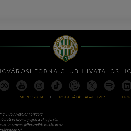
NCVÁROSI TORNA CLUB HIVATALOS H
T
IMPRESSZUM
MODERÁLÁSI ALAPELVEK
HON
rna Club hivatalos honlapja
tó írott és képi anyagok csak a forrás
vel, internetes felhasználás esetén aktív
ználhatóak fel.