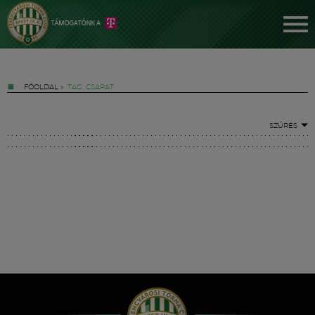
FŐOLDAL
»
TAG: CSAPAT
SZŰRÉS
Jegyek
FM YouTube +
Hírek