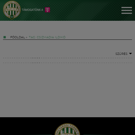
FŐOLDAL
»
TAG: CSIZMADIA ILDIKÓ
SZŰRÉS
Jegyek
FM YouTube +
Hírek