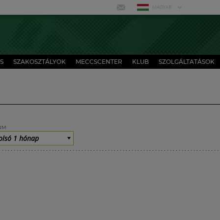
MAGYAR
S
SZAKOSZTÁLYOK
MECCSCENTER
KLUB
SZOLGÁLTATÁSOK
UM
olsó 1 hónap