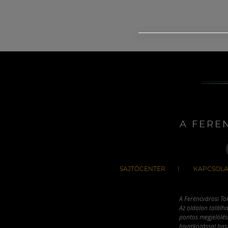
A FERE
SAJTÓCENTER
KAPCSOLA
A Ferencvárosi To
Az oldalon találha
pontos megjelölésé
hivatkozással has