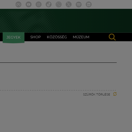
SHOP
KÖZÖSSÉG
MÚZEUM
JEGYEK
SZŰRŐK TÖRLÉSE