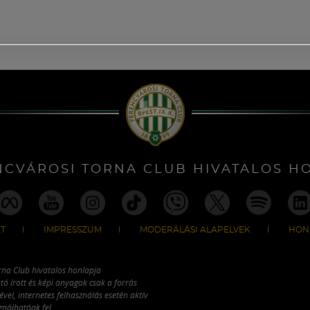
NCVÁROSI TORNA CLUB HIVATALOS H
T
IMPRESSZUM
MODERÁLÁSI ALAPELVEK
HON
rna Club hivatalos honlapja
tó írott és képi anyagok csak a forrás
vel, internetes felhasználás esetén aktív
ználhatóak fel.