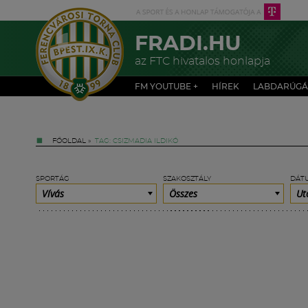
FRADI.HU
az FTC hivatalos honlapja
FM YOUTUBE +
HÍREK
LABDARÚGÁ
FŐOLDAL
»
TAG: CSIZMADIA ILDIKÓ
SPORTÁG
SZAKOSZTÁLY
DÁT
Vívás
Összes
Ut