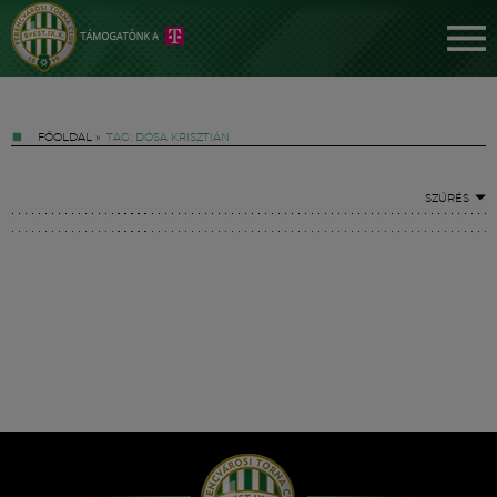
FŐOLDAL
»
TAG: DÓSA KRISZTIÁN
SZŰRÉS
Jegyek
FM YouTube +
Hírek