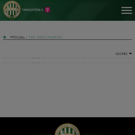
FŐOLDAL
»
TAG: DÓSA KRISZTIÁN
SZŰRÉS
Jegyek
FM YouTube +
Hírek