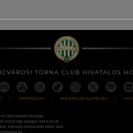
NCVÁROSI TORNA CLUB HIVATALOS H
T
IMPRESSZUM
MODERÁLÁSI ALAPELVEK
HON
rna Club hivatalos honlapja
tó írott és képi anyagok csak a forrás
vel, internetes felhasználás esetén aktív
ználhatóak fel.