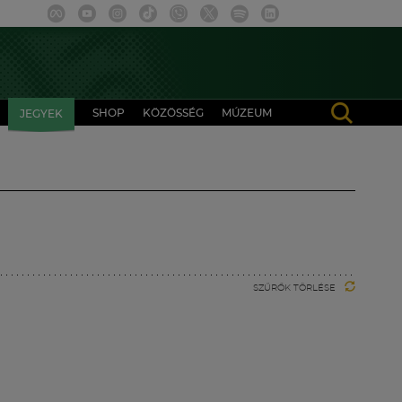
SHOP
KÖZÖSSÉG
MÚZEUM
JEGYEK
SZŰRŐK TÖRLÉSE