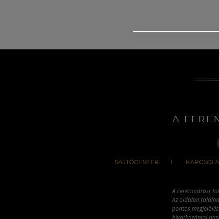
A FERE
SAJTÓCENTER
KAPCSOLA
A Ferencvárosi To
Az oldalon találha
pontos megjelölésé
hivatkozással has