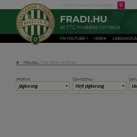
FRADI.HU
az FTC hivatalos honlapja
FM YOUTUBE +
HÍREK
LABDARÚGÁ
FŐOLDAL
»
TAG: DÓSA KRISZTIÁN
SPORTÁG
SZAKOSZTÁLY
DÁT
Jégkorong
Férfi jégkorong
Ut