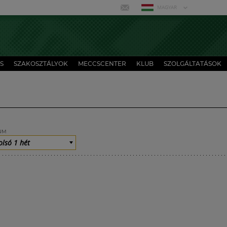
MAGYAR
S
SZAKOSZTÁLYOK
MECCSCENTER
KLUB
SZOLGÁLTATÁSOK
UM
olsó 1 hét