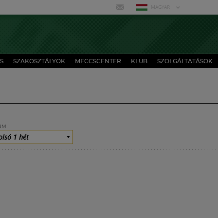
MAGYAR
S
SZAKOSZTÁLYOK
MECCSCENTER
KLUB
SZOLGÁLTATÁSOK
UM
olsó 1 hét