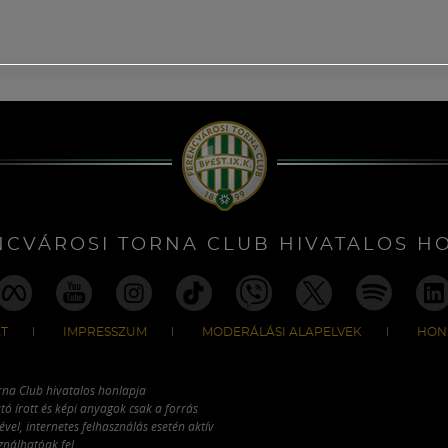
NCVÁROSI TORNA CLUB HIVATALOS H
T
IMPRESSZUM
MODERÁLÁSI ALAPELVEK
HON
rna Club hivatalos honlapja
tó írott és képi anyagok csak a forrás
vel, internetes felhasználás esetén aktív
ználhatóak fel.