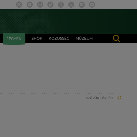
SHOP
KÖZÖSSÉG
MÚZEUM
JEGYEK
SZŰRŐK TÖRLÉSE