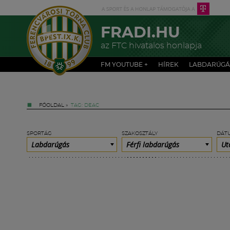
FRADI.HU
az FTC hivatalos honlapja
FM YOUTUBE +
HÍREK
LABDARÚGÁ
FŐOLDAL
»
TAG: DEAC
SPORTÁG
SZAKOSZTÁLY
DÁT
Labdarúgás
Férfi labdarúgás
Ut