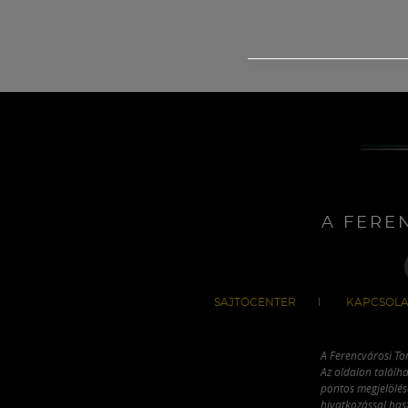
A FERE
SAJTÓCENTER
KAPCSOLA
A Ferencvárosi To
Az oldalon találha
pontos megjelölésé
hivatkozással has