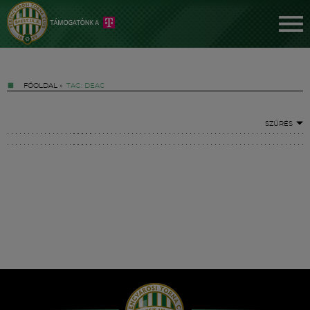
FŐOLDAL
»
TAG: DEAC
SZŰRÉS
Jegyek
FM YouTube +
Hírek