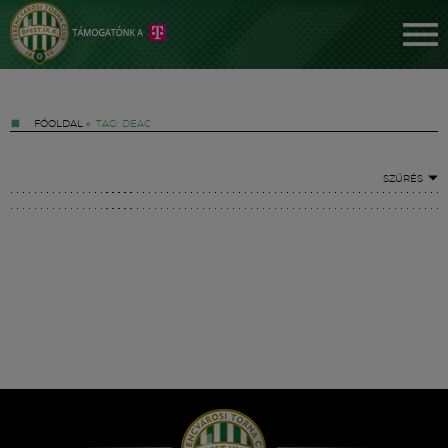
FŐOLDAL
»
TAG: DEAC
SZŰRÉS
Jegyek
FM YouTube +
Hírek