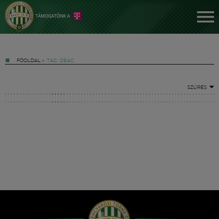
FŐOLDAL
»
TAG: DEAC
SZŰRÉS
Jegyek
FM YouTube +
Hírek