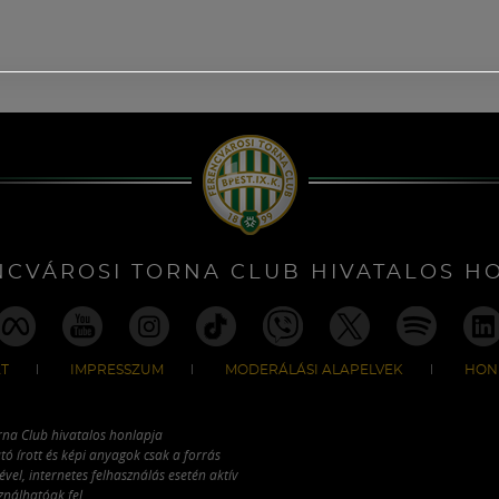
NCVÁROSI TORNA CLUB HIVATALOS H
T
IMPRESSZUM
MODERÁLÁSI ALAPELVEK
HON
rna Club hivatalos honlapja
tó írott és képi anyagok csak a forrás
vel, internetes felhasználás esetén aktív
ználhatóak fel.