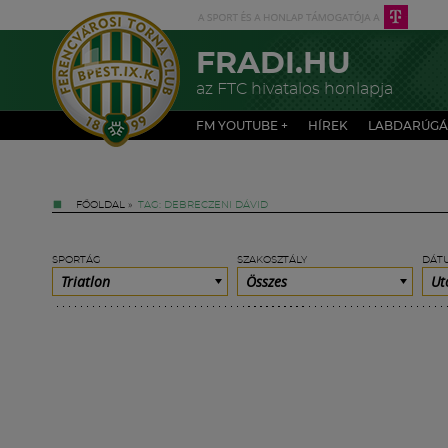
FRADI.HU
az FTC hivatalos honlapja
FM YOUTUBE +
HÍREK
LABDARÚGÁ
FŐOLDAL
»
TAG: DEBRECZENI DÁVID
SPORTÁG
SZAKOSZTÁLY
DÁT
Triatlon
Összes
Ut