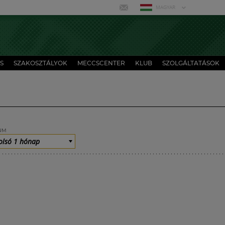
MAGYAR
S
SZAKOSZTÁLYOK
MECCSCENTER
KLUB
SZOLGÁLTATÁSOK
UM
olsó 1 hónap