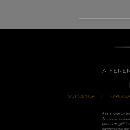
A FERE
SAJTÓCENTER
KAPCSOLA
A Ferencvárosi To
Az oldalon találha
pontos megjelölésé
hivatkozással has