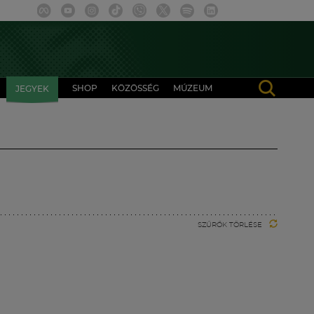
SHOP
KÖZÖSSÉG
MÚZEUM
JEGYEK
SZŰRŐK TÖRLÉSE