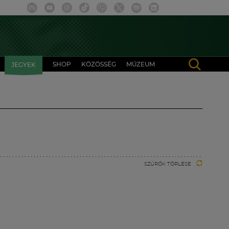
SHOP
KÖZÖSSÉG
MÚZEUM
JEGYEK
SZŰRŐK TÖRLÉSE