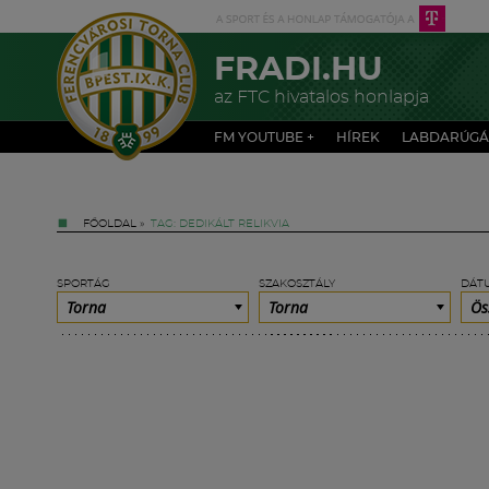
FRADI.HU
az FTC hivatalos honlapja
FM YOUTUBE +
HÍREK
LABDARÚGÁ
FŐOLDAL
»
TAG: DEDIKÁLT RELIKVIA
SPORTÁG
SZAKOSZTÁLY
DÁT
Torna
Torna
Ös