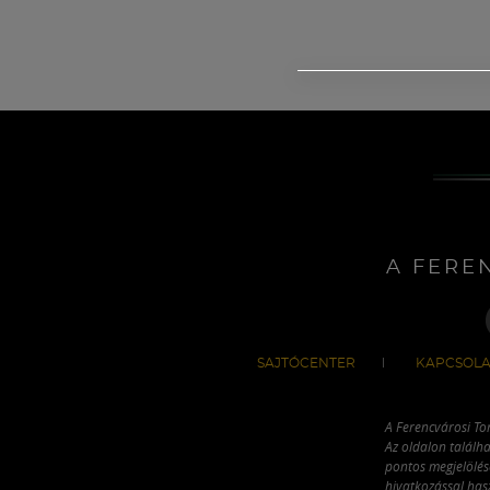
A FERE
SAJTÓCENTER
KAPCSOLA
A Ferencvárosi To
Az oldalon találha
pontos megjelölésé
hivatkozással has