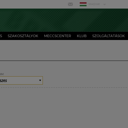
MAGYAR
S
SZAKOSZTÁLYOK
MECCSCENTER
KLUB
SZOLGÁLTATÁSOK
UM
szes