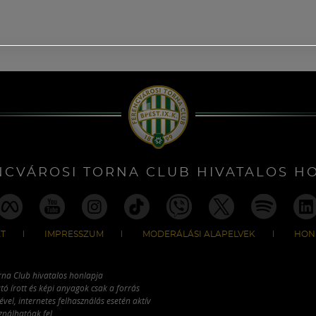
NCVÁROSI TORNA CLUB HIVATALOS H
T
IMPRESSZUM
MODERÁLÁSI ALAPELVEK
HON
rna Club hivatalos honlapja
tó írott és képi anyagok csak a forrás
vel, internetes felhasználás esetén aktív
ználhatóak fel.