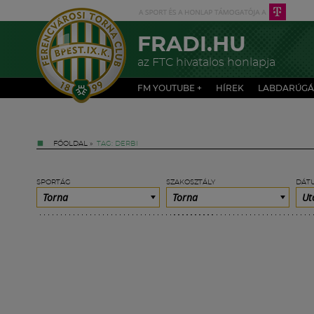
FRADI.HU
az FTC hivatalos honlapja
FM YOUTUBE +
HÍREK
LABDARÚGÁ
FŐOLDAL
»
TAG: DERBI
SPORTÁG
SZAKOSZTÁLY
DÁT
Torna
Torna
Ut