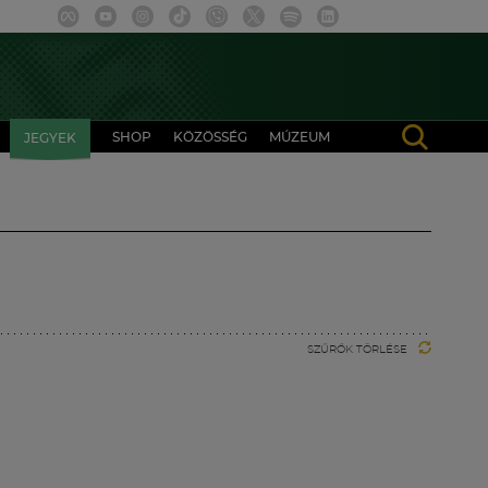
SHOP
KÖZÖSSÉG
MÚZEUM
JEGYEK
SZŰRŐK TÖRLÉSE