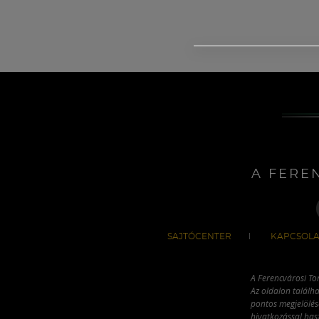
A FERE
SAJTÓCENTER
KAPCSOLA
A Ferencvárosi To
Az oldalon találha
pontos megjelölésé
hivatkozással has