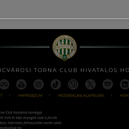
NCVÁROSI TORNA CLUB HIVATALOS H
T
IMPRESSZUM
MODERÁLÁSI ALAPELVEK
HON
rna Club hivatalos honlapja
tó írott és képi anyagok csak a forrás
vel, internetes felhasználás esetén aktív
ználhatóak fel.