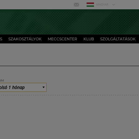
MAGYAR
S
SZAKOSZTÁLYOK
MECCSCENTER
KLUB
SZOLGÁLTATÁSOK
UM
olsó 1 hónap