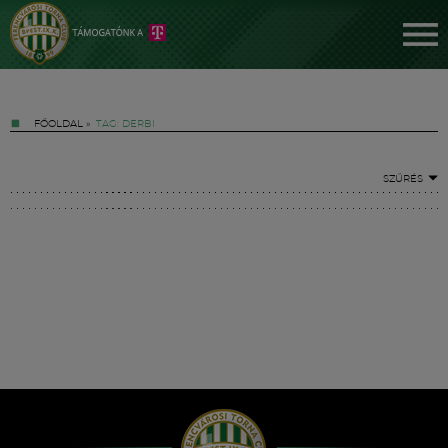
FŐOLDAL
»
TAG: DERBI
SZŰRÉS
Jegyek
FM YouTube +
Hírek