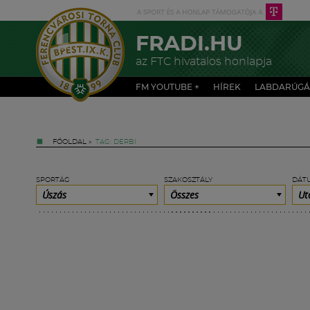
FRADI.HU
az FTC hivatalos honlapja
FM YOUTUBE +
HÍREK
LABDARÚGÁ
FŐOLDAL
»
TAG: DERBI
SPORTÁG
SZAKOSZTÁLY
DÁT
Úszás
Összes
Ut