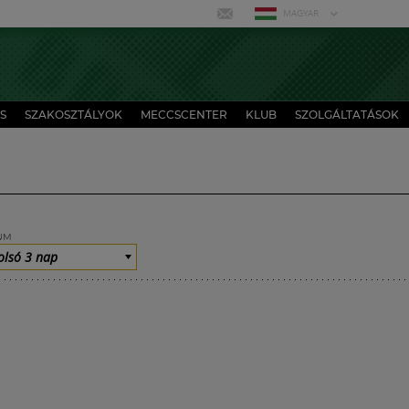
MAGYAR
S
SZAKOSZTÁLYOK
MECCSCENTER
KLUB
SZOLGÁLTATÁSOK
UM
olsó 3 nap