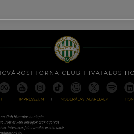
NCVÁROSI TORNA CLUB HIVATALOS H
T
IMPRESSZUM
MODERÁLÁSI ALAPELVEK
HON
rna Club hivatalos honlapja
tó írott és képi anyagok csak a forrás
vel, internetes felhasználás esetén aktív
ználhatóak fel.