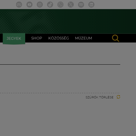
SHOP
KÖZÖSSÉG
MÚZEUM
JEGYEK
SZŰRŐK TÖRLÉSE