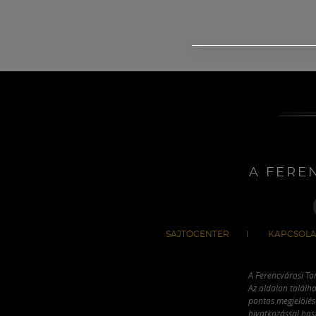
A FERE
SAJTÓCENTER
KAPCSOLA
A Ferencvárosi To
Az oldalon találha
pontos megjelölésé
hivatkozással has