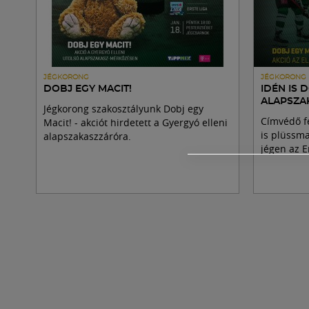
JÉGKORONG
JÉGKORONG
DOBJ EGY MACIT!
IDÉN IS 
ALAPSZA
Jégkorong szakosztályunk Dobj egy
Címvédő fé
Macit! - akciót hirdetett a Gyergyó elleni
is plüssma
alapszakaszzáróra.
jégen az E