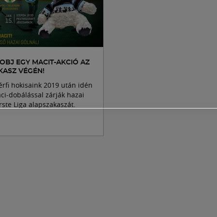
DOBJ EGY MACIT-AKCIÓ AZ
KASZ VÉGÉN!
rfi hokisaink 2019 után idén
ci-dobálással zárják hazai
rste Liga alapszakaszát.