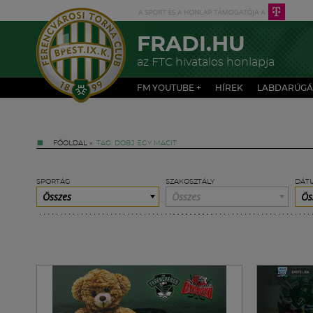
FRADI.HU
az FTC hivatalos honlapja
FM YOUTUBE +
HÍREK
LABDARÚGÁ
FŐOLDAL
»
TAG: DOBJ EGY MACIT
SPORTÁG
SZAKOSZTÁLY
DÁT
Összes
Összes
Ös