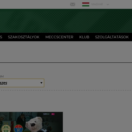
MAGYAR
S
SZAKOSZTÁLYOK
MECCSCENTER
KLUB
SZOLGÁLTATÁSOK
UM
szes