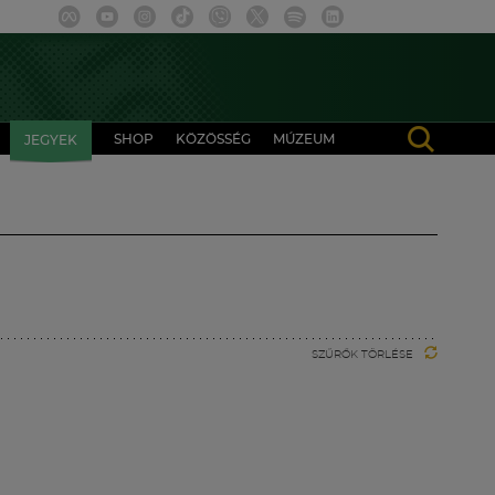
SHOP
KÖZÖSSÉG
MÚZEUM
JEGYEK
SZŰRŐK TÖRLÉSE