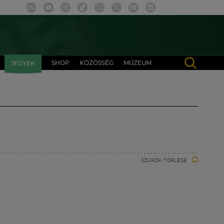
SHOP
KÖZÖSSÉG
MÚZEUM
JEGYEK
SZŰRŐK TÖRLÉSE