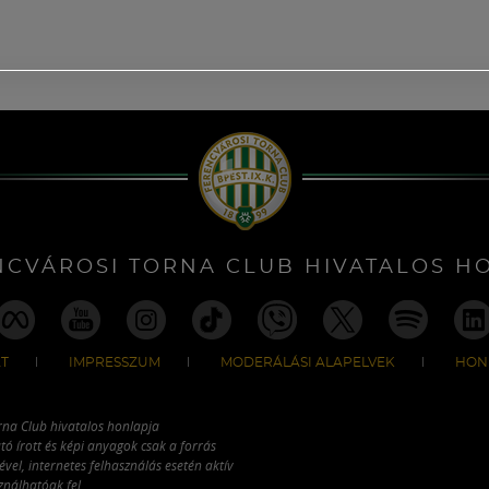
NCVÁROSI TORNA CLUB HIVATALOS H
T
IMPRESSZUM
MODERÁLÁSI ALAPELVEK
HON
rna Club hivatalos honlapja
tó írott és képi anyagok csak a forrás
vel, internetes felhasználás esetén aktív
ználhatóak fel.