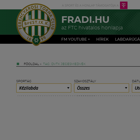
FRADI.HU
az FTC hivatalos honlapja
FM YOUTUBE +
HÍREK
LABDARÚGÁ
FŐOLDAL
»
TAG: DVTK JEGESMEDVÉK
SPORTÁG
SZAKOSZTÁLY
DÁT
Kézilabda
Összes
Ut