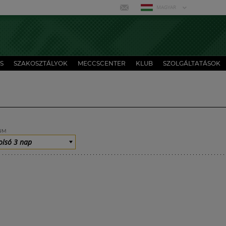
MAGYAR
S
SZAKOSZTÁLYOK
MECCSCENTER
KLUB
SZOLGÁLTATÁSOK
UM
olsó 3 nap