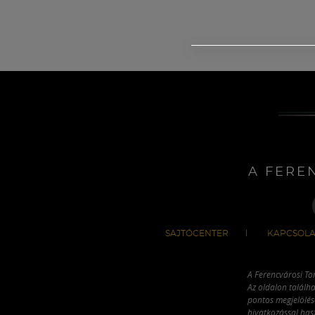
A FERE
SAJTÓCENTER
KAPCSOLA
A Ferencvárosi To
Az oldalon találha
pontos megjelölésé
hivatkozással has