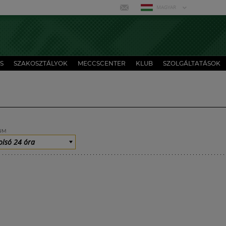
MAGYAR
S
SZAKOSZTÁLYOK
MECCSCENTER
KLUB
SZOLGÁLTATÁSOK
UM
olsó 24 óra