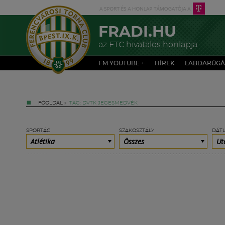
FRADI.HU
az FTC hivatalos honlapja
FM YOUTUBE +
HÍREK
LABDARÚGÁ
FŐOLDAL
»
TAG: DVTK JEGESMEDVÉK
SPORTÁG
SZAKOSZTÁLY
DÁT
Atlétika
Összes
Ut