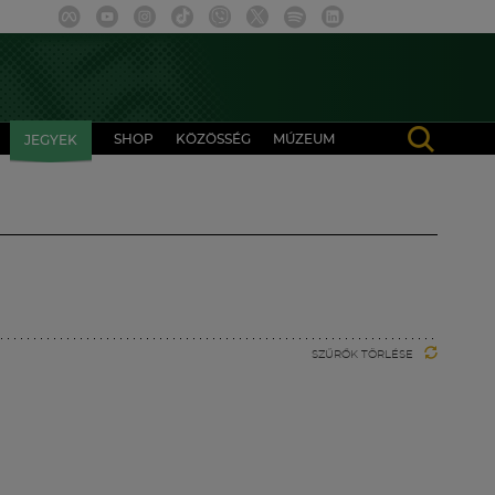
SHOP
KÖZÖSSÉG
MÚZEUM
JEGYEK
SZŰRŐK TÖRLÉSE