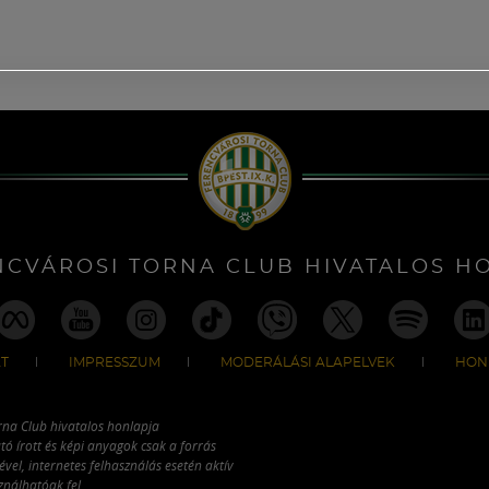
NCVÁROSI TORNA CLUB HIVATALOS H
T
IMPRESSZUM
MODERÁLÁSI ALAPELVEK
HON
rna Club hivatalos honlapja
tó írott és képi anyagok csak a forrás
vel, internetes felhasználás esetén aktív
ználhatóak fel.