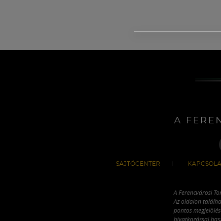
A FERE
SAJTÓCENTER
KAPCSOLA
A Ferencvárosi To
Az oldalon találha
pontos megjelölésé
hivatkozással has