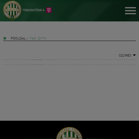
FŐOLDAL
»
TAG: DVTK
SZŰRÉS
Jegyek
FM YouTube +
Hírek