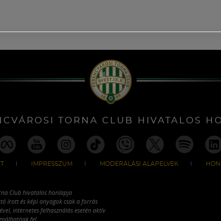
NCVÁROSI TORNA CLUB HIVATALOS H
T
IMPRESSZUM
MODERÁLÁSI ALAPELVEK
HON
rna Club hivatalos honlapja
tó írott és képi anyagok csak a forrás
vel, internetes felhasználás esetén aktív
ználhatóak fel.