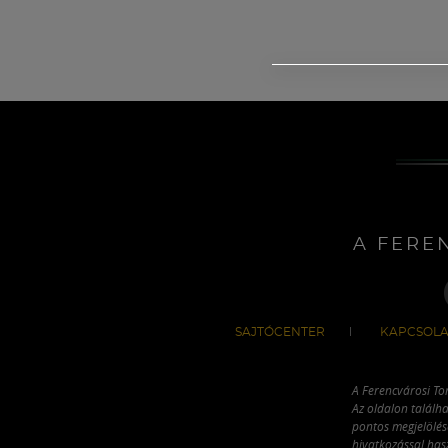
A FERE
SAJTÓCENTER
KAPCSOLA
A Ferencvárosi To
Az oldalon találha
pontos megjelölésé
hivatkozással has