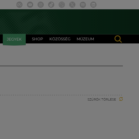
SHOP
KÖZÖSSÉG
MÚZEUM
JEGYEK
SZŰRŐK TÖRLÉSE