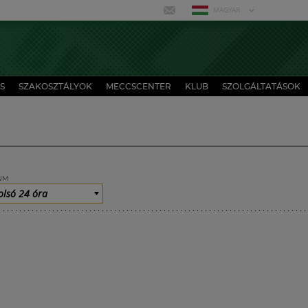
MAGYAR
S
SZAKOSZTÁLYOK
MECCSCENTER
KLUB
SZOLGÁLTATÁSOK
UM
olsó 24 óra