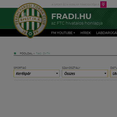
FRADI.HU
az FTC hivatalos honlapja
FM YOUTUBE +
HÍREK
LABDARÚGÁ
FŐOLDAL
»
TAG: DVTK
SPORTÁG
SZAKOSZTÁLY
DÁT
Kerékpár
Összes
Ut