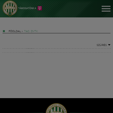
FŐOLDAL
»
TAG: DVTK
SZŰRÉS
Jegyek
FM YouTube +
Hírek