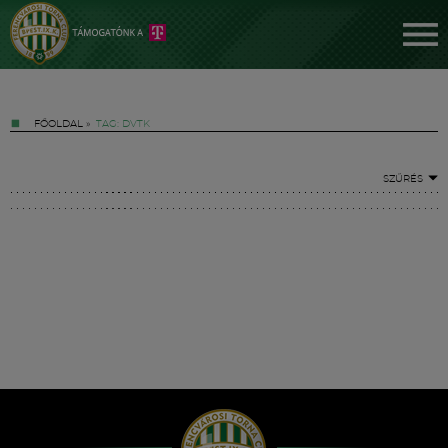
FŐOLDAL
»
TAG: DVTK
SZŰRÉS
Jegyek
FM YouTube +
Hírek