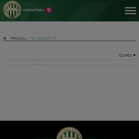
FŐOLDAL
»
TAG: ELŐDÖNTŐ
SZŰRÉS
Jegyek
FM YouTube +
Hírek