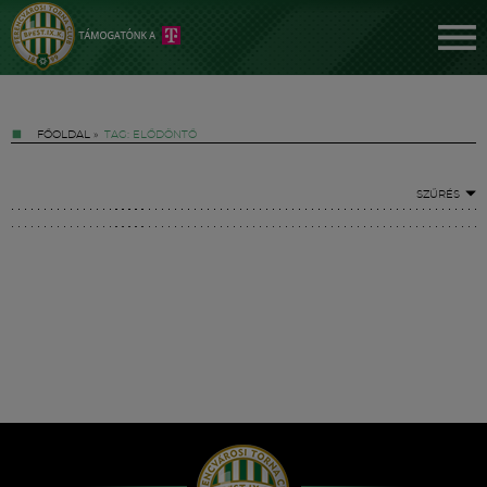
FŐOLDAL
»
TAG: ELŐDÖNTŐ
SZŰRÉS
Jegyek
FM YouTube +
Hírek