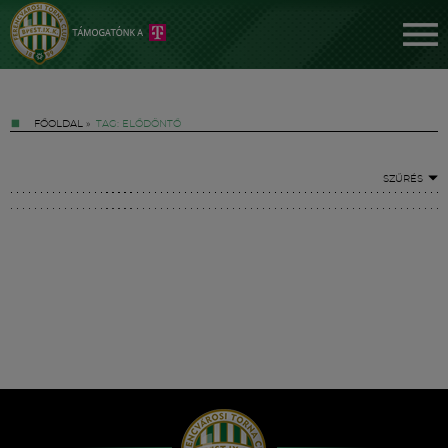
FŐOLDAL
»
TAG: ELŐDÖNTŐ
SZŰRÉS
Jegyek
FM YouTube +
Hírek