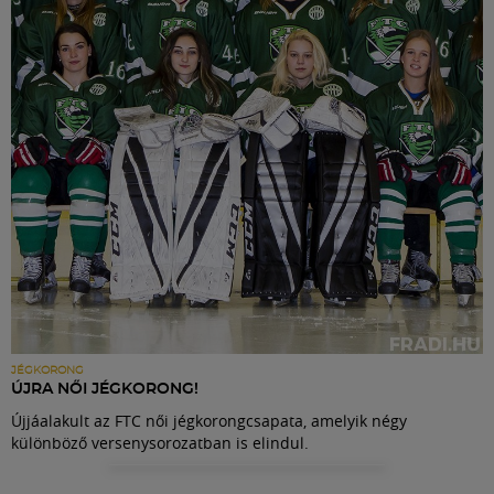
Labdarúgás
Szakosztályok
Meccscenter
Klub
Szolgáltatások
Shop
JÉGKORONG
ÚJRA NŐI JÉGKORONG!
Újjáalakult az FTC női jégkorongcsapata, amelyik négy
Közösség
különböző versenysorozatban is elindul.