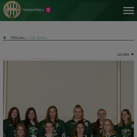
FŐOLDAL
»
TAG: EWHL
SZŰRÉS
Jegyek
FM YouTube +
Hírek